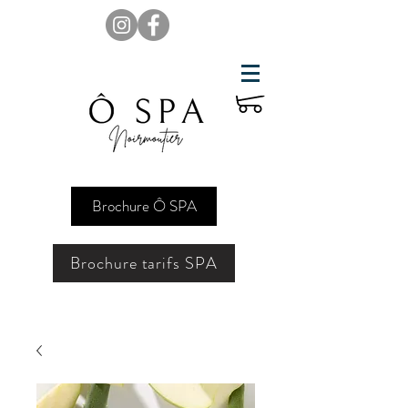
Brochure Ô SPA
Brochure tarifs SPA