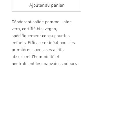
Ajouter au panier
Déodorant solide pomme - aloe
vera, certifié bio, végan,
spécifiquement conçu pour les
enfants. Efficace et idéal pour les
premières suées, ses actifs
absorbent l'hummidité et
neutralisent les mauvaises odeurs
de transpiration. A la pomme et
l'aloe vera hydratants et apaisants.
Contenance : 36ml
Ô SPA Thalgo
87A route de l'Herbaudière - 85330 Noirmoutier-
en-l'Île