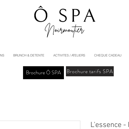
INS
BRUNCH & DETENTE
ACTIVITES / ATELIERS
CHEQUE CADEAU
Brochure tarifs SPA
Brochure Ô SPA
L'essence -