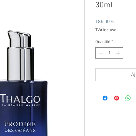
30ml
Prix
185,00 €
TVA Incluse
Quantité
*
Aj