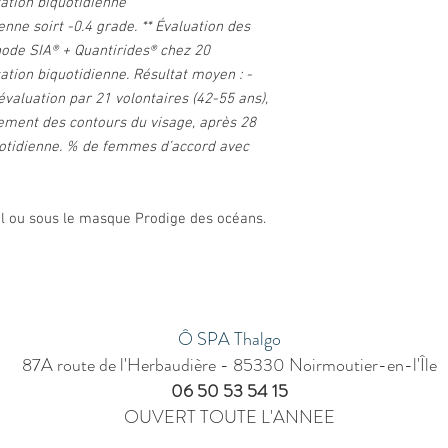
sation biquotidienne
ne soirt -0.4 grade. ** Évaluation des
thode SIA® + Quantirides® chez 20
sation biquotidienne. Résultat moyen : -
évaluation par 21 volontaires (42-55 ans),
hement des contours du visage, après 28
iquotidienne. % de femmes d’accord avec
eul ou sous le masque Prodige des océans.
Ô SPA Thalgo
87A route de l'Herbaudière - 85330 Noirmoutier-en-l'Île
06 50 53 54 15
OUVERT TOUTE L'ANNEE