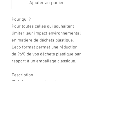
Ajouter au panier
Pour qui ?
Pour toutes celles qui souhaitent
limiter leur impact environnemental
en matière de déchets plastique.
L'eco format permet une réduction
de 96% de vos déchets plastique par
rapport à un emballage classique.
Description
"Bain" ressourçant nocturne pour
une peau hydratée et pulpeuse au
réveil.
Contenance : 50ml
Ô SPA Thalgo