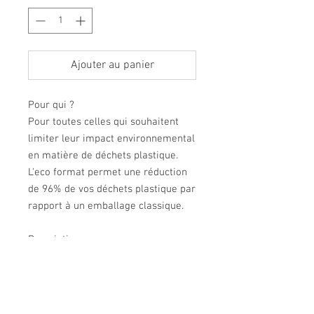
Ajouter au panier
Pour qui ?
Pour toutes celles qui souhaitent
limiter leur impact environnemental
en matière de déchets plastique.
L'eco format permet une réduction
de 96% de vos déchets plastique par
rapport à un emballage classique.
Description
Gel-crème frais et léger pour
raviver l'éclat et estomper les
marques de fatigue.
Contenance : 50ml