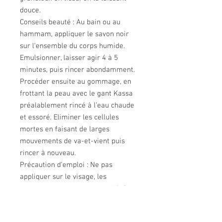
douce.
Conseils beauté : Au bain ou au
hammam, appliquer le savon noir
sur l’ensemble du corps humide.
Emulsionner, laisser agir 4 à 5
minutes, puis rincer abondamment.
Procéder ensuite au gommage, en
frottant la peau avec le gant Kassa
préalablement rincé à l’eau chaude
et essoré. Eliminer les cellules
mortes en faisant de larges
mouvements de va-et-vient puis
rincer à nouveau.
Précaution d'emploi : Ne pas
appliquer sur le visage, les
muqueuses ou sur une peau lésée
ou irritée. Eviter le contact avec les
yeux. Ne pas avaler.