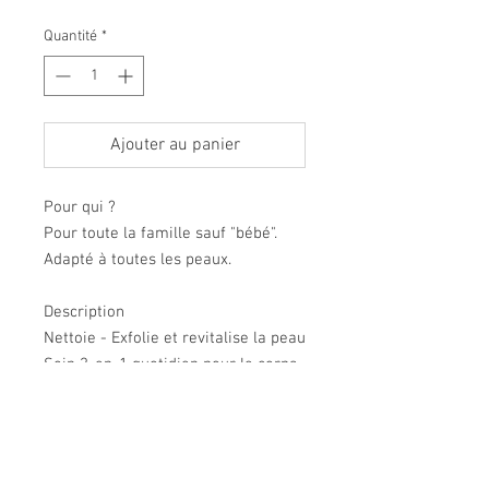
Quantité
*
Ajouter au panier
Pour qui ?
Pour toute la famille sauf "bébé".
Adapté à toutes les peaux.
Description
Nettoie - Exfolie et revitalise la peau
Soin 3-en-1 quotidien pour le corps,
enrichi en Algues Micro-Eclatées et
en fines particules d'algues
exfoliantes.
Contenance : 150g