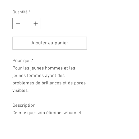
Quantité
*
Ajouter au panier
Pour qui ?
Pour les jeunes hommes et les
jeunes femmes ayant des
problèmes de brillances et de pores
visibles.
Description
Ce masque-soin élimine sébum et
impuretés en 10 minutes.
> La peau est instantanément plus
nette,